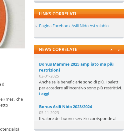
LINKS CORRELATI
Pagina Facebook Asili Nido Astrolabio
Bonus Mamme 2025 ampliato ma più
NEWS CORRELATE
restrizioni
02-01-2025
Anche se le beneficiarie sono di più, i paletti
per accedere all'incentivo sono più restrittivi.
Leggi
 di
Bonus Asili Nido 2023/2024
05-11-2023
ei) mesi, che
Il valore del buono servizio corrisponde al
petto
valore della retta mensile effettivamente
pagata fino ad un massimo di € 400,00
mensili.
Leggi
otenzialità
Assistenza Sensoriale e CAA anno
scolastico 2023/24 Linee di Indirizzo