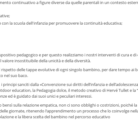
ento continuativo a figure diverse da quelle parentali in un contesto ester
cative;
 con la scuola dell'infanzia per promuovere la continuità educativa;
spositivo pedagogico e per questo realizziamo i nostri interventi di cura e d
valore insostituibile della unicità e della diversità.
 rispetto delle tappe evolutive di ogni singolo bambino, per dare tempo ai 
co nel suo baco.
rincipi sanciti dalla «Convenzione sui diritti dell’infanzia e dell’adolescenz
l’outdoor education, la Pedagogia dolce, il metodo creativo di Hervé Tullet e l
e ed è guidato dai suoi unici e peculiari interessi.
o bensì sulla relazione empatica, non ci sono obblighi o costrizioni, poiché la
 delle giornate, ritenendo l’apprendimento un processo che lo coinvolge nell
golazione e la libera scelta del bambino nel percorso educativo