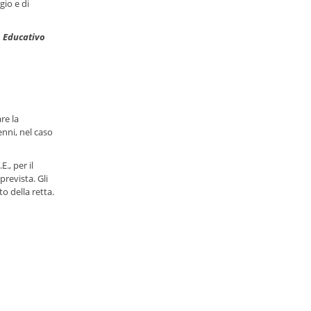
gio e di
 Educativo
re la
nni, nel caso
., per il
prevista. Gli
to della retta.