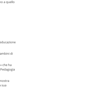
no a quello
06-06-2023
Linee di indirizzo per la realizzazione
dell'integrazione scolastica, anche attraverso
la Comunicazione Aumentativa Alternativa
(C.A.A.), in favore ...
Leggi
Regione Lazio - Assistenza per la CAA per
l’anno scolastico 2023-2024
02-06-2023
i educazione
La Regione Lazio emana le “Linee di indirizzo
per la realizzazione dell’integrazione
scolastica, anche attraverso la
bambini di
Comunicazione Aumentativa ...
Leggi
a» che ha
a “Pedagogia
 nostra
a sua