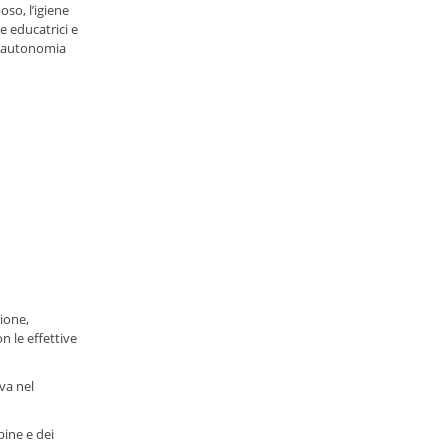
oso, l’igiene
e educatrici e
l’autonomia
ione,
n le effettive
va nel
bine e dei