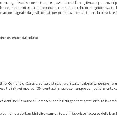
ra, organizzati secondo tempi e spazi dedicati: l’accoglienza, il pranzo, il rip
ia. Le pratiche di cura rappresentano momenti di relazione significativa tra l
e, accompagnate da gesti pensati per promuovere e sostenere la crescita e 
ini sostenute dall’adulto
 nel Comune di Coreno, senza distinzione di razza, nazionalità, genere, relig
esa tra i 3 (tre) mesi ed i 36 (trentasei) mesi e comunque compatibilmente co
esidenti nel Comune di Coreno Ausonio il cui genitore presti attività lavorati
lle bambine e dei bambini
diversamente abili
, favorisce l'accesso delle bam