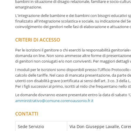
bambini in situazione di disagio relazionale, familiare e socio-cul
emarginazione.
L'integrazione delle bambine e dei bambini con bisogni educativi spec
finalizzato all'integrazione scolastica e sociale, su indicazione del S
coinvolgimento dei genitori nelle fasi di elaborazione e attuazione 
CRITERI DI ACCESSO
Per le iscrizioni il genitore o chi eserciti la responsabilità genitorial
domanda on line. Non sono ammesse altre forme di presentazione d
di genitori non coniugati e/o non conviventi. Per maggiori dettagli
I moduli per le iscrizioni sono disponibili presso l'Ufficio Protocollo 
calcolo delle tariffe. Nel caso di mancata presentazione, da parte del
utenti con disabilità grave (certificata ai sensi dell'art. 3 co. 3 della
Per i figli successivi al primo, iscritti al nido che frequentano nell
Le domande dovranno essere presentate entro la data di sabato 12 ot
amministrativo@comune.corenoausonio.fr.it
CONTATTI
Sede Servizio
Via Don Giuseppe Lavalle, Core