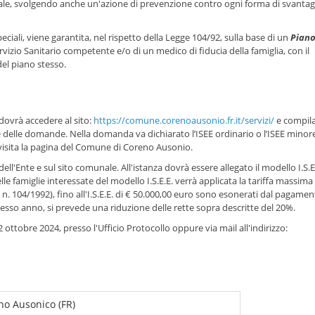
turale, svolgendo anche un'azione di prevenzione contro ogni forma di svantag
iali, viene garantita, nel rispetto della Legge 104/92, sulla base di un
Piano
ervizio Sanitario competente e/o di un medico di fiducia della famiglia, con il
del piano stesso.
e dovrà accedere al sito:
https://comune.corenoausonio.fr.it/servizi/
e compila
elle domande. Nella domanda va dichiarato l’ISEE ordinario o l’ISEE minore
 visita la pagina del Comune di Coreno Ausonio.
dell'Ente e sul sito comunale. All'istanza dovrà essere allegato il modello I.S.E.E
le famiglie interessate del modello I.S.E.E. verrà applicata la tariffa massima 
 L. n. 104/1992), fino all'I.S.E.E. di € 50.000,00 euro sono esonerati dal pagamen
o stesso anno, si prevede una riduzione delle rette sopra descritte del 20%.
tobre 2024, presso l'Ufficio Protocollo oppure via mail all'indirizzo:
no Ausonico (FR)