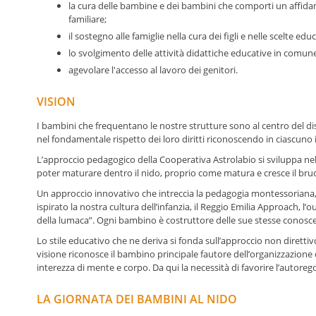
la cura delle bambine e dei bambini che comporti un affidam
familiare;
il sostegno alle famiglie nella cura dei figli e nelle scelte edu
lo svolgimento delle attività didattiche educative in comune
agevolare l'accesso al lavoro dei genitori.
VISION
I bambini che frequentano le nostre strutture sono al centro del di
nel fondamentale rispetto dei loro diritti riconoscendo in ciascuno il 
L’approccio pedagogico della Cooperativa Astrolabio si sviluppa nel
poter maturare dentro il nido, proprio come matura e cresce il bru
Un approccio innovativo che intreccia la pedagogia montessoriana, i p
ispirato la nostra cultura dell’infanzia, il Reggio Emilia Approach, 
della lumaca”. Ogni bambino è costruttore delle sue stesse conoscenz
Lo stile educativo che ne deriva si fonda sull’approccio non direttiv
visione riconosce il bambino principale fautore dell’organizzazione
interezza di mente e corpo. Da qui la necessità di favorire l’autore
LA GIORNATA DEI BAMBINI AL NIDO