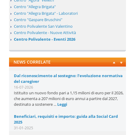
Centro "Agorà" Velletri
Centro "Allegra Brigata"
Centro "Allegra Brigata" - Laboratori
Centro "Gaspare Bruschini"
Centro Polivalente San Valentino
Centro Polivalente - Nuove Attività
Centro Polivalente - Eventi 2026
NEWS CORRELATE
Dal riconoscimento al sostegno: l’evoluzione normativa
del caregiver
16-07-2026
Istituito un nuovo fondo pari a 1,15 milioni di euro per il 2026,
che aumenta a 207 milioni di euro annui a partire dal 2027,
destinato a sostenere ...
Leggi
Beneficiari, requisiti e importo: guida alla Social Card
2025
31-01-2025
Confermata anche per quest’anno l’iniziativa a sostegno delle
famiglie in difficoltà, che permetterà di acquistare prodotti