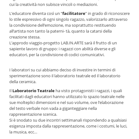
cui la creatività non subisce vincoli o mediazioni.
L’educatore diventa così un “
facilitatore
” in grado di riconoscere
lo stile espressivo di ogni singolo ragazzo, valorizzarlo attraverso
la condivisione dell’emozione, ma soprattutto restituendo
all’artista non tanto la paterni- tà, quanto la catarsi della
creazione stessa.
L’approdo viaggio-progetto LAB.IN.ARTE sarà il frutto di un
sapiente lavoro di gruppo: i ragazzi con abilità diverse e gli
educatori, per la condivisione di codici comunicativi.
I laboratori su cui abbiamo deciso di investire in termini di
sperimentazione sono il laboratorio teatrale ed il laboratorio
della ceramica.
Il
Laboratorio Teatrale
ha visto protagonisti i ragazzi, i quali
facilitati dagli educatori hanno utilizzato lo spazio teatrale nelle
sue molteplici dimensioni e nel suo volume, ove l’elaborazione
del testo verbale non vada a giganteggiare nella
rappresentazione scenica.
Si è snodato su due incontri settimanali rispondendo a qualsiasi
esigenza imposta dalla rappresentazione, come i costumi, le luci,
la musica, ecc…