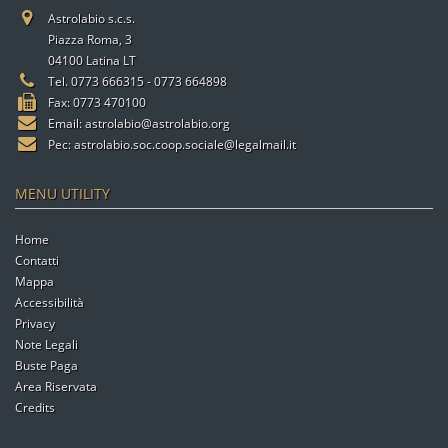
Astrolabio s.c.s.
Piazza Roma, 3
04100 Latina LT
Tel. 0773 666315 - 0773 664898
Fax: 0773 470100
Email:
astrolabio@astrolabio.org
Pec:
astrolabio.soc.coop.sociale@legalmail.it
MENU UTILITY
Home
Contatti
Mappa
Accessibilità
Privacy
Note Legali
Buste Paga
Area Riservata
Credits