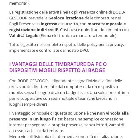
memoria").
La registrazione delle attività nei Fogli Presenza online di DODB-
GESCOOP prevede la
Geolocalizzazione
delle timbrature nei
Fogli Presenza in
ingresso
e in
uscita
, con
marca temporale e
registrazione indirizzo IP
. Costituisce quindi un documento con
Validità Legale
(Firma elettronica o marcatura temporale)
Tutto è gestito nel completo rispetto delle policy per la privacy,
implementate e controllate dal nostro DPO.
I VANTAGGI DELLE TIMBRATURE DA PC O
DISPOSITIVI MOBILI RISPETTO AI BADGE
Con BODB-GESCOOP, il dipendente segna l’inizio e la fine delle
ore lavorate direttamente dal computer o da un dispositivo
mobile, senza bisogno di alcun badge fisico. Una soluzione ottima
per le cooperative con sedi multiple e team che lavorano in
luoghi sempre diversi.
Il vantaggio principale di questa soluzione è che
non vincola alla
presenza in un luogo fisico
: basta una semplice connessione
internet per segnare la propria presenza, senza lettori, varchi di
accesso, cartellini da timbrare.
Meno vincoli fisici, più disintermediazione, più digitalizzazione.