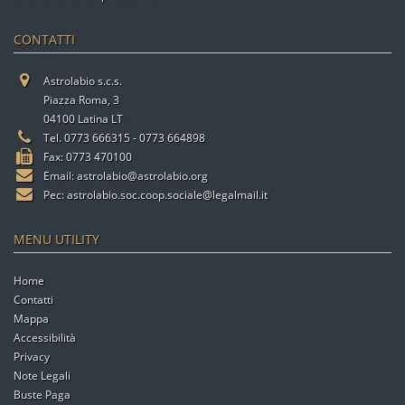
CONTATTI
Astrolabio s.c.s.
Piazza Roma, 3
04100 Latina LT
Tel. 0773 666315 - 0773 664898
Fax: 0773 470100
Email:
astrolabio@astrolabio.org
Pec:
astrolabio.soc.coop.sociale@legalmail.it
MENU UTILITY
Home
Contatti
Mappa
Accessibilità
Privacy
Note Legali
Buste Paga