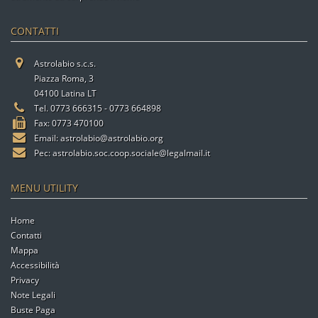
CONTATTI
Astrolabio s.c.s.
Piazza Roma, 3
04100 Latina LT
Tel. 0773 666315 - 0773 664898
Fax: 0773 470100
Email:
astrolabio@astrolabio.org
Pec:
astrolabio.soc.coop.sociale@legalmail.it
MENU UTILITY
Home
Contatti
Mappa
Accessibilità
Privacy
Note Legali
Buste Paga